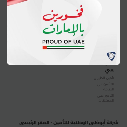
التصنيف
الشخصي
تعريف
الدولي للشركة
المصطلحات
التأمين على
حوكمة الشركة
الأسئلة الأكثر
المركبات
التقارير المالية
تداولا
التأمين
السنوية
اتصل بنا
الصحي
برامج الولاء
تقديم شكوى
التأمين على
رد الجميل
السفر
نماذج
التبليغ عن
حالات
مشبوهة
التأمين
المؤس
سي
تأمين الطيران
التأمين على
الطاقة
التأمين على
الممتلكات
شركة أبوظبي الوطنية للتأمين - المقر الرئيسي