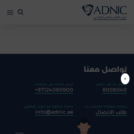
تواصل معنا
×
اتصل بنا على الرقم
ارسل رسالة على واتساب
97124080900+
8008040
يمكننا معاودة الاتصال بك
راسلنا مباشرة عبر البريد الإكتروني
طلب الاتصال
info@adnic.ae