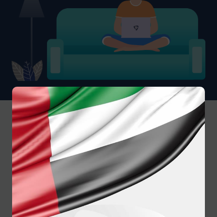
المركز
الدعم
الوظائف
الشركة
الاعلامي
شبكة ورش
فرص العمل
نبذة عنا
التصليح
الوظائف
مجلس الإدارة
الأخبار
شبكة
المتوفرة حاليا
والفريق
المدونات
المستشفيات
التنفيذي
الفيديو
شركة أسست
شركاؤنا
الصور
أميريكا
علاقات
الشراكة مع إم
المستثمرين
إس إتش
القسم الدولي
التأمين
إنترناشونال