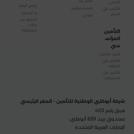
اتصل بنا
الصحي
برامج الولاء
تقديم شكوى
التأمين على
رد الجميل
السفر
نماذج
التبليغ عن
حالات
مشبوهة
التأمين
المؤس
سي
تأمين الطيران
التأمين على
الطاقة
التأمين على
الممتلكات
شركة أبوظبي الوطنية للتأمين - المقر الرئيسي
مبنى رقم 403
صندوق بريد 839 أبوظبي،
الإمارات العربية المتحدة