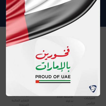
المركز
الدعم
الوظائف
الشركة
الاعلامي
شبكة ورش
فرص العمل
نبذة عنا
التصليح
الوظائف
مجلس الإدارة
الأخبار
شبكة
المتوفرة حاليا
والفريق
المدونات
المستشفيات
التنفيذي
الفيديو
شركة أسست
شركاؤنا
الصور
أميريكا
علاقات
الشراكة مع إم
المستثمرين
إس إتش
القسم الدولي
التأمين
إنترناشونال
التصنيف
الشخصي
تعريف
الدولي للشركة
المصطلحات
التأمين على
حوكمة الشركة
الأسئلة الأكثر
المركبات
التقارير المالية
تداولا
التأمين
السنوية