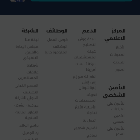
المركز
الدعم
الوظائف
الشركة
الاعلامي
شبكة ورش
فرص العمل
نبذة عنا
التصليح
الوظائف
مجلس الإدارة
الأخبار
شبكة
المتوفرة حاليا
والفريق
المدونات
المستشفيات
التنفيذي
الفيديو
شركة أسست
شركاؤنا
الصور
أميريكا
علاقات
الشراكة مع إم
المستثمرين
إس إتش
القسم الدولي
التأمين
إنترناشونال
التصنيف
الشخصي
تعريف
الدولي للشركة
المصطلحات
التأمين على
حوكمة الشركة
الأسئلة الأكثر
المركبات
التقارير المالية
تداولا
التأمين
السنوية
اتصل بنا
الصحي
برامج الولاء
تقديم شكوى
التأمين على
رد الجميل
السفر
نماذج
التبليغ عن