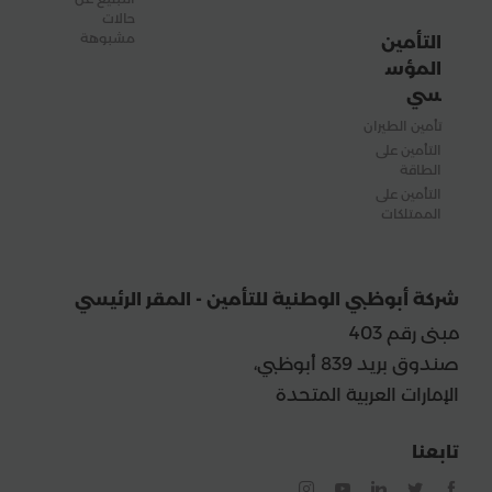
حالات
مشبوهة
التأمين
المؤس
سي
تأمين الطيران
التأمين على
الطاقة
التأمين على
الممتلكات
شركة أبوظبي الوطنية للتأمين - المقر الرئيسي
مبنى رقم 403
صندوق بريد 839 أبوظبي،
الإمارات العربية المتحدة
تابعنا