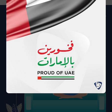
تواصل معنا
اتصل بنا على الرقم
ارسل رسالة على واتساب
97124080900+
8008040
يمكننا معاودة الاتصال بك
راسلنا مباشرة عبر البريد الإكتروني
طلب الاتصال
info@adnic.ae