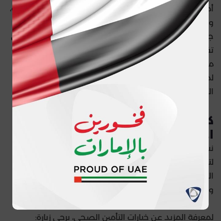
أما الخطأ الأخير فهو تجاهل شبكة مقدمي الخدمات الطبية،
وهو أمر غير مستحسن! إذ يجب أن تكون على علم بأن ليس
جميع الخطط التأمينية تغطي الأطباء أو المستشفيات التي
تفضلها. لذلك، تقع على عاتقك مسؤولية التحقق من شبكة
مقدمي الخدمات الطبية لتجنب دفع تكاليف مرتفعة
لمقدمي الخدمات خارج الشبكة أو عدم القدرة على زيارة
الأطباء الذين تفضلهم.
كيف تساعدك أبوظبي للتأمين في
اختيار التأمين الصحي المناسب
نسعى في شركة أبوظبي الوطنية للتأمين (ADNIC) دائماً
لتقديم النصح والإرشاد للمستهلكين لاختيار أفضل خطط
التأمين الصحي التي تلبي احتياجاتهم، حتى يشعروا بالراحة
والطمأنينة.
لمعرفة المزيد عن خيارات التأمين الصحي، يرجى زيارة: