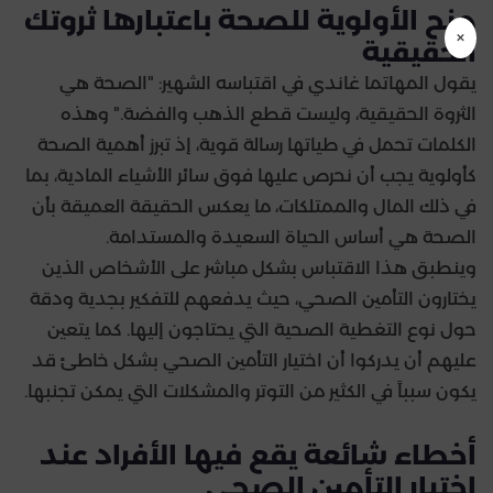
منح الأولوية للصحة باعتبارها ثروتك
×
الحقيقية
يقول المهاتما غاندي في اقتباسه الشهير: "الصحة هي
الثروة الحقيقية، وليست قطع الذهب والفضة." وهذه
الكلمات تحمل في طياتها رسالة قوية، إذ تبرز أهمية الصحة
كأولوية يجب أن نحرص عليها فوق سائر الأشياء المادية، بما
في ذلك المال والممتلكات، ما يعكس الحقيقة العميقة بأن
الصحة هي أساس الحياة السعيدة والمستدامة.
وينطبق هذا الاقتباس بشكل مباشر على الأشخاص الذين
يختارون التأمين الصحي، حيث يدفعهم للتفكير بجدية ودقة
حول نوع التغطية الصحية التي يحتاجون إليها. كما يتعين
عليهم أن يدركوا أن اختيار التأمين الصحي بشكل خاطئ قد
يكون سبباً في الكثير من التوتر والمشكلات التي يمكن تجنبها.
أخطاء شائعة يقع فيها الأفراد عند
اختيار التأمين الصحي