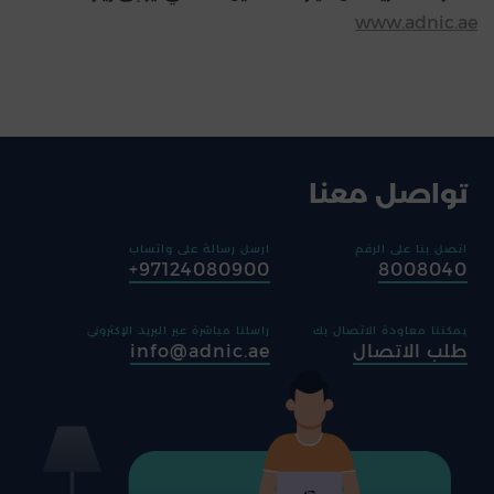
www.adnic.ae
تواصل معنا
اتصل بنا على الرقم
ارسل رسالة على واتساب
97124080900+
8008040
يمكننا معاودة الاتصال بك
راسلنا مباشرة عبر البريد الإكتروني
طلب الاتصال
info@adnic.ae