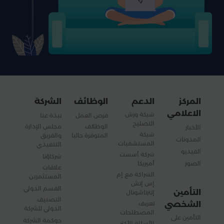
المركز
الدعم
الوظائف
الشركة
الاعلامي
شبكة ورش
فرص العمل
نبذة عنا
التصليح
الوظائف
مجلس الإدارة
الأخبار
شبكة
المتوفرة حاليا
والفريق
المدونات
المستشفيات
التنفيذي
الفيديو
شركة أسست
شركاؤنا
الصور
أميريكا
علاقات
الشراكة مع إم
المستثمرين
إس إتش
القسم الدولي
التأمين
إنترناشونال
التصنيف
الشخصي
تعريف
الدولي للشركة
المصطلحات
التأمين على
حوكمة الشركة
الأسئلة الأكثر