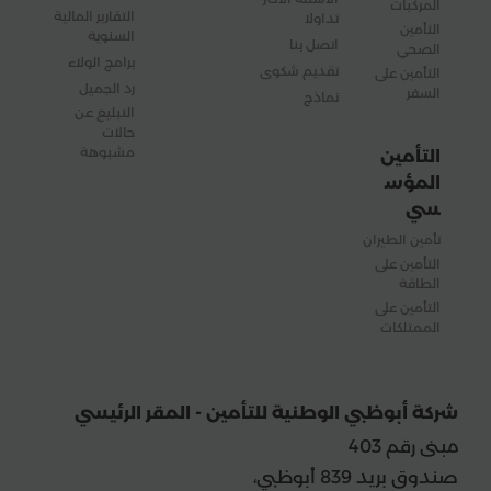
المركبات
التقارير المالية
تداولا
التأمين
السنوية
اتصل بنا
الصحي
برامج الولاء
تقديم شكوى
التأمين على
رد الجميل
السفر
نماذج
التبليغ عن
حالات
مشبوهة
التأمين
المؤس
سي
تأمين الطيران
التأمين على
الطاقة
التأمين على
الممتلكات
شركة أبوظبي الوطنية للتأمين - المقر الرئيسي
مبنى رقم 403
صندوق بريد 839 أبوظبي،