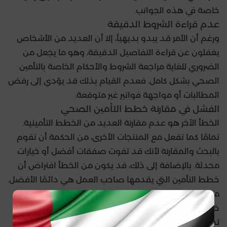
خاصة في هذه الجوانب.
عدم قراءة الشروط الدقيقة
ورغم أن الأمر قد يبدو بديهياً، إلا أن العديد من الأشخاص
يغفلون عن قراءة التفاصيل الدقيقة، وهو ما يجعل من
الضروري للغاية مراجعة الشروط والأحكام الخاصة بالتأمين
الصحي بشكل كامل. فعدم القيام بذلك قد يؤدي إلى رفض
المطالبات أو مواجهة فواتير غير متوقعة.
الفشل في مقارنة خطط التأمين الصحي
الخطأ الآخر هو عدم مقارنة العديد من الخطط التأمينية.
تمامًا كما تفعل مع المنتجات الأخرى، من الحكمة أن تقوم
بالبحث والمقارنة لأنك قد تفوت صفقات أفضل أو خيارات
محدثة. بالإضافة إلى ذلك، قد يكون من الخطأ افتراض أن
خطط التأمين التي يقدمها صاحب العمل هي دائمًا الأفضل.
من المفيد مقارنة خطتك مع الخيارات المتاحة في السوق،
خاصة عندما يتعلق الأمر بالأشخاص المعالين.
تجاهل شبكة مزودي الخدمة