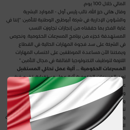
المالي خلال 100 يوم.
وقال هاني حرز الله، نائب رئيس أول - الموارد البشرية
والشؤون الإدارية في شركة أبوظبي الوطنية للتأمين: “إننا في
غاية الفخر بما حققناه من إنجازات تجاوزت النسب
المستهدفة كجزء من برنامج المسرعات الحكومية. ونحرص
في الشركة على سد فجوة المهارات الحالية في القطاع
ويمكننا الآن مساعدة الموظفين على اكتساب المهارات
اللازمة لتوظيف التكنولوجيا الفائقة في مجال التأمين.”
المسرعات الحكومية ... آلية عمل تحاكي المستقبل
تعد المسرعات الحكومية آلية عمل مستقبلية، تضم فرق
عمل مشتركة من موظفي الحكومة والقطاعين الخاص
والأكاديمي، ويتركز عملها في القطاعات والمجالات الرئيسية،
وتعمل على رفع وتيرة تحقيق الأجندة الوطنية وتسريع
تنفيذ مشاريع الحكومة الاستراتيجية.
وتقدم المسرعات الحكومية خدمات لدعم الجهات الحكومية
المشاركة هدفها الأساسي تسريع تحقيق أهداف الأجندة