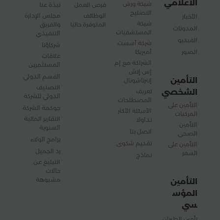
الاعلامي
شبكة ورش
فرص العمل
نبذة عنا
التصليح
الوظائف
مجلس الإدارة
الأخبار
شبكة
المتوفرة حاليا
والفريق
المدونات
المستشفيات
التنفيذي
الفيديو
شركة أسست
شركاؤنا
الصور
أميريكا
علاقات
الشراكة مع إم
المستثمرين
إس إتش
القسم الدولي
التأمين
إنترناشونال
التصنيف
الشخصي
تعريف
الدولي للشركة
المصطلحات
التأمين على
حوكمة الشركة
الأسئلة الأكثر
المركبات
التقارير المالية
تداولا
التأمين
السنوية
اتصل بنا
الصحي
برامج الولاء
تقديم شكوى
التأمين على
رد الجميل
السفر
نماذج
التبليغ عن
حالات
مشبوهة
التأمين
المؤس
سي
تأمين الطيران