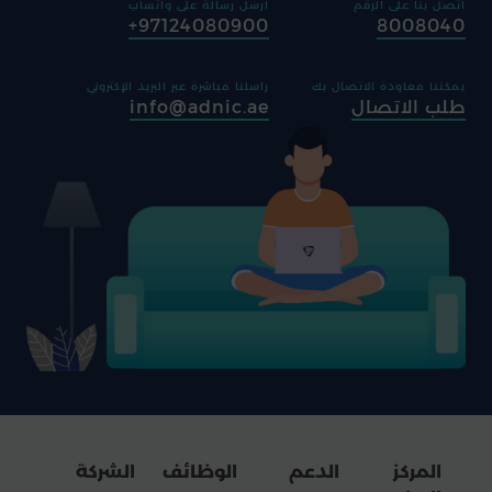
اتصل بنا على الرقم
ارسل رسالة على واتساب
97124080900+
8008040
يمكننا معاودة الاتصال بك
راسلنا مباشرة عبر البريد الإكتروني
طلب الاتصال
info@adnic.ae
المركز
الدعم
الوظائف
الشركة