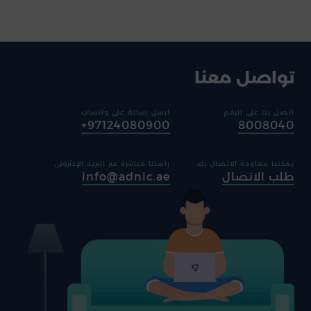
تواصل معنا
اتصل بنا على الرقم
ارسل رسالة على واتساب
97124080900+
8008040
يمكننا معاودة الاتصال بك
راسلنا مباشرة عبر البريد الإكتروني
طلب الاتصال
info@adnic.ae