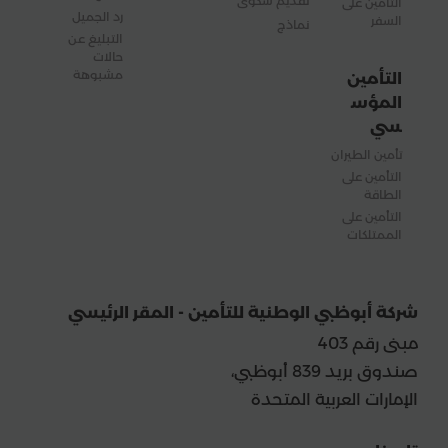
تقديم شكوى
التأمين على
رد الجميل
السفر
نماذج
التبليغ عن
حالات
مشبوهة
التأمين
المؤس
سي
تأمين الطيران
التأمين على
الطاقة
التأمين على
الممتلكات
شركة أبوظبي الوطنية للتأمين - المقر الرئيسي
مبنى رقم 403
صندوق بريد 839 أبوظبي،
الإمارات العربية المتحدة