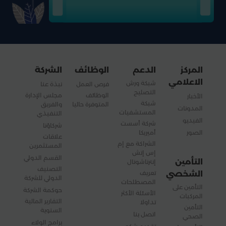
المركز
الدعم
الوظائف
الشركة
الاعلامي
شبكة ورش
فرص العمل
نبذة عنا
التصليح
الوظائف
مجلس الإدارة
الأخبار
شبكة
المتوفرة حاليا
والفريق
المدونات
المستشفيات
التنفيذي
الفيديو
شركة أسست
شركاؤنا
الصور
أميريكا
علاقات
الشراكة مع إم
المستثمرين
إس إتش
القسم الدولي
التأمين
إنترناشونال
التصنيف
الشخصي
تعريف
الدولي للشركة
المصطلحات
التأمين على
حوكمة الشركة
الأسئلة الأكثر
المركبات
التقارير المالية
تداولا
التأمين
السنوية
اتصل بنا
الصحي
برامج الولاء