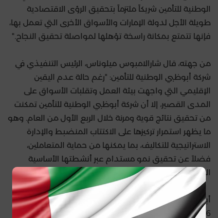
الوطنية للتأمين شريكاً ملتزماً بتحقيق الرؤى الاقتصادية
طويلة الأجل لدولة الإمارات والأسواق الأخرى التي تعمل بها،
فإنها تتمتع بمكانة راسخة تؤهلها لمواصلة تحقيق النجاح."
من جهته، قال شارالامبوس ميلوناس، الرئيس التنفيذي في
شركة أبوظبي الوطنية للتأمين: "رغم حالة عدم اليقين
الإقليمي التي واجهت بيئة العمل وتقلبات الأسواق على
المدى القصير، إلا أن شركة أبوظبي الوطنية للتأمين تمكنت
من تحقيق نتائج قوية ومرنة خلال الربع الأول من العام. وهو
ما يظهر استمرار تركيزها على الاكتتاب المنضبط والإدارة
الاستراتيجية للتكاليف، بما يمكنها من حماية المتعاملين،
فضلاً عن تحقيق نمو مستدام عبر أنشطتها الأساسية
المختلفة في مجال التأمين والاستثمار."
أبرز جوانب الأداء المالي للربع الأول المنتهي في 31 مارس
2026: